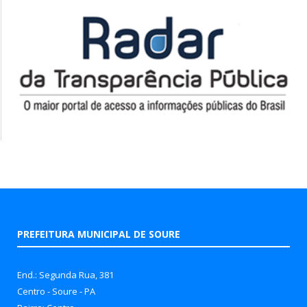
PREFEITURA MUNICIPAL DE SOURE
End.: Segunda Rua, 381
Centro - Soure - PA