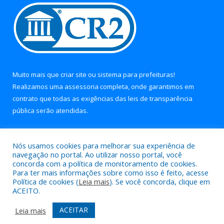
Muito mais que
criar site
ou
sistema para prefeituras
!
Realizamos uma
assessoria
completa, onde garantimos em
contrato que todas as exigências das
leis de transparência
pública
serão atendidas.
Conheça o
PNTP
e o
Radar da Transparência Pública
Nós usamos cookies para melhorar sua experiência de
navegação no portal. Ao utilizar nosso portal, você
concorda com a política de monitoramento de cookies.
Para ter mais informações sobre como isso é feito, acesse
Política de cookies (
Leia mais
). Se você concorda, clique em
Todos os direitos reservados a Prefeitura Municipal de Soure.
ACEITO.
Mapa do Site
Acessar Área Administrativa
ACEITAR
Leia mais
Acessar Webmail