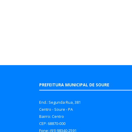
PREFEITURA MUNICIPAL DE SOURE
End.: Segunda Rua, 381
Centro - Soure - PA
Bairro: Centro
CEP: 68870-000
Fone: (91) 98340-2591