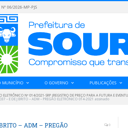
Nº 06/2026-MP-PJS
 MUNICÍPIO
O GOVERNO
PUBLICAÇÕES
O ELETRÔNICO Nº 014/2021-SRP (REGISTRO DE PREÇO PARA A FUTURA E EVEN
7 – E DE J BRITO – ADM – PREGÃO ELETRÔNICO 014-2021 assinado
 BRITO – ADM – PREGÃO
0