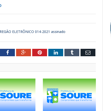
o
PREGÃO ELETRÔNICO 014-2021 assinado
tter
Facebook
Google+
Pinterest
LinkedIn
Tumblr
Email