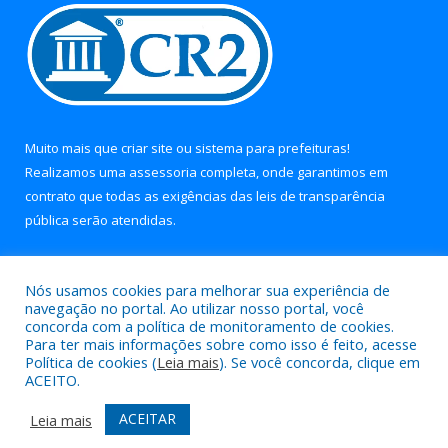
Muito mais que
criar site
ou
sistema para prefeituras
!
Realizamos uma
assessoria
completa, onde garantimos em
contrato que todas as exigências das
leis de transparência
pública
serão atendidas.
Conheça o
PNTP
e o
Radar da Transparência Pública
Nós usamos cookies para melhorar sua experiência de
navegação no portal. Ao utilizar nosso portal, você
concorda com a política de monitoramento de cookies.
Para ter mais informações sobre como isso é feito, acesse
Política de cookies (
Leia mais
). Se você concorda, clique em
Todos os direitos reservados a Prefeitura Municipal de Soure.
ACEITO.
Mapa do Site
Acessar Área Administrativa
ACEITAR
Leia mais
Acessar Webmail