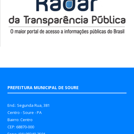
PREFEITURA MUNICIPAL DE SOURE
End.: Segunda Rua, 381
Centro - Soure - PA
Bairro: Centro
CEP: 68870-000
Fone: (91) 98340-2591