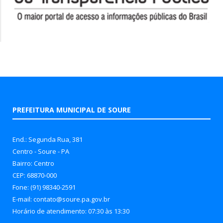
PREFEITURA MUNICIPAL DE SOURE
End.: Segunda Rua, 381
Centro - Soure - PA
Bairro: Centro
CEP: 68870-000
Fone: (91) 98340-2591
E-mail: contato@soure.pa.gov.br
Horário de atendimento: 07:30 às 13:30