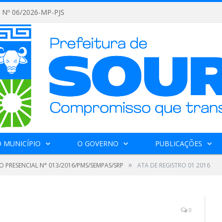
Nº 06/2026-MP-PJS
 MUNICÍPIO
O GOVERNO
PUBLICAÇÕES
»
O PRESENCIAL N° 013/2016/PMS/SEMPAS/SRP
ATA DE REGISTRO 01 2016
0