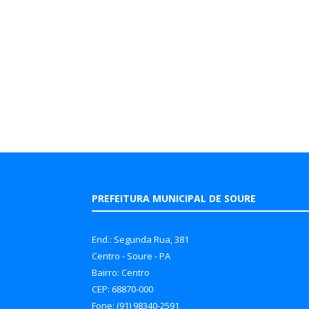
PREFEITURA MUNICIPAL DE SOURE
End.: Segunda Rua, 381
Centro - Soure - PA
Bairro: Centro
CEP: 68870-000
Fone: (91) 98340-2591