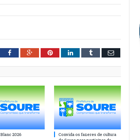
tter
Facebook
Google+
Pinterest
LinkedIn
Tumblr
Email
 Blanc 2026
Convida os fazeres de cultura