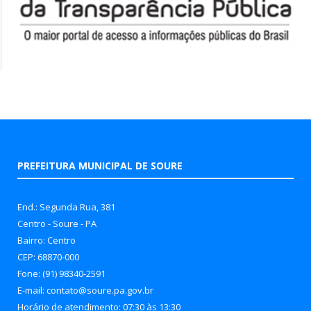
PREFEITURA MUNICIPAL DE SOURE
End.: Segunda Rua, 381
Centro - Soure - PA
Bairro: Centro
CEP: 68870-000
Fone: (91) 98340-2591
E-mail: contato@soure.pa.gov.br
Horário de atendimento: 07:30 às 13:30