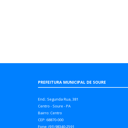
PREFEITURA MUNICIPAL DE SOURE
End.: Segunda Rua, 381
Centro - Soure - PA
Bairro: Centro
CEP: 68870-000
Fone: (91) 98340-2591