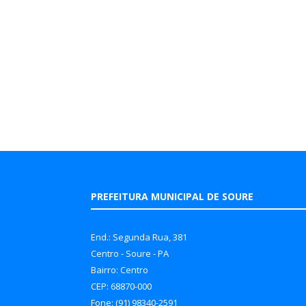
PREFEITURA MUNICIPAL DE SOURE
End.: Segunda Rua, 381
Centro - Soure - PA
Bairro: Centro
CEP: 68870-000
Fone: (91) 98340-2591