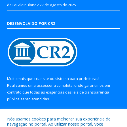
da Lei Aldir Blanc 2
27 de agosto de 2025
DESENVOLVIDO POR CR2
Muito mais que
criar site
ou
sistema para prefeituras
!
Realizamos uma
assessoria
completa, onde garantimos em
contrato que todas as exigências das
leis de transparência
pública
serão atendidas.
Conheça o
PNTP
e o
Radar da Transparência Pública
Nós usamos cookies para melhorar sua experiência de
navegação no portal. Ao utilizar nosso portal, você