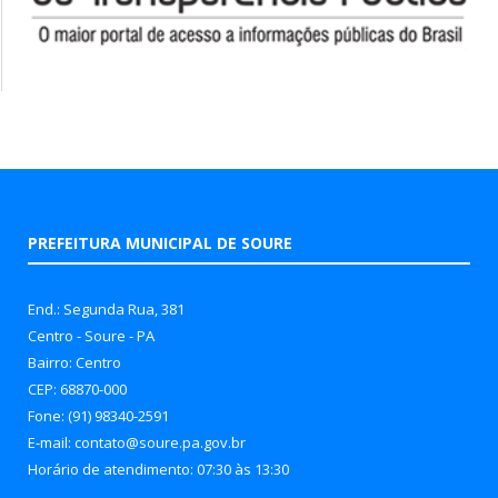
PREFEITURA MUNICIPAL DE SOURE
End.: Segunda Rua, 381
Centro - Soure - PA
Bairro: Centro
CEP: 68870-000
Fone: (91) 98340-2591
E-mail: contato@soure.pa.gov.br
Horário de atendimento: 07:30 às 13:30