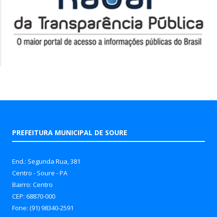
PREFEITURA MUNICIPAL DE SOURE
End.: Segunda Rua, 381
Centro - Soure - PA
Bairro: Centro
CEP: 68870-000
Fone: (91) 98340-2591