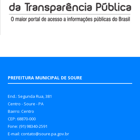
PREFEITURA MUNICIPAL DE SOURE
End.: Segunda Rua, 381
Centro - Soure - PA
Bairro: Centro
CEP: 68870-000
Fone: (91) 98340-2591
E-mail: contato@soure.pa.gov.br