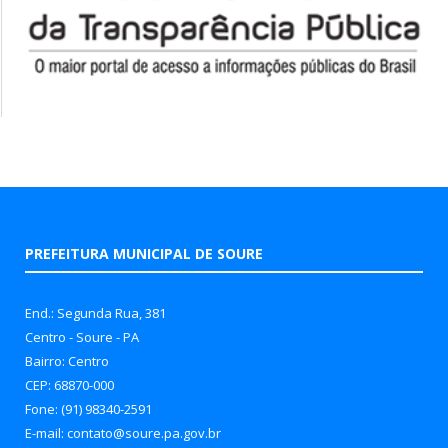
PREFEITURA MUNICIPAL DE SOURE
End.: Segunda Rua, 381
Centro - Soure - PA
Bairro: Centro
CEP: 68870-000
Fone: (91) 98340-2591
E-mail: contato@soure.pa.gov.br