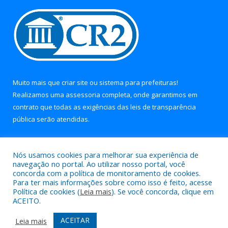
Muito mais que
criar site
ou
sistema para prefeituras
!
Realizamos uma
assessoria
completa, onde garantimos em
contrato que todas as exigências das
leis de transparência
pública
serão atendidas.
Conheça o
PNTP
e o
Radar da Transparência Pública
Nós usamos cookies para melhorar sua experiência de
navegação no portal. Ao utilizar nosso portal, você
concorda com a política de monitoramento de cookies.
Para ter mais informações sobre como isso é feito, acesse
Política de cookies (
Leia mais
). Se você concorda, clique em
Todos os direitos reservados a Prefeitura Municipal de Soure.
ACEITO.
Mapa do Site
Acessar Área Administrativa
ACEITAR
Leia mais