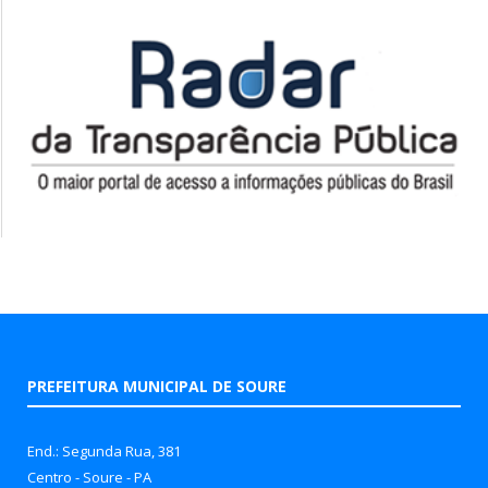
PREFEITURA MUNICIPAL DE SOURE
End.: Segunda Rua, 381
Centro - Soure - PA