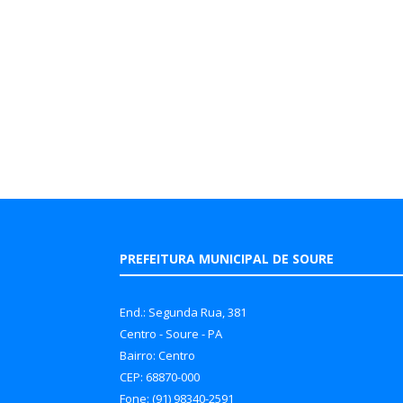
PREFEITURA MUNICIPAL DE SOURE
End.: Segunda Rua, 381
Centro - Soure - PA
Bairro: Centro
CEP: 68870-000
Fone: (91) 98340-2591