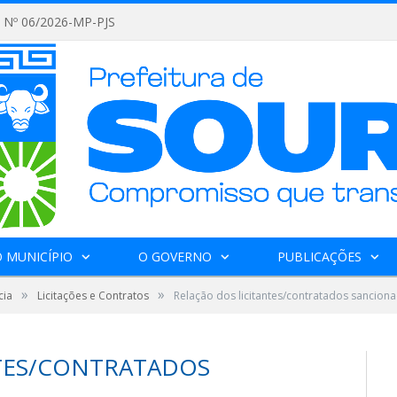
Nº 06/2026-MP-PJS
 MUNICÍPIO
O GOVERNO
PUBLICAÇÕES
»
»
cia
Licitações e Contratos
Relação dos licitantes/contratados sancion
NTES/CONTRATADOS