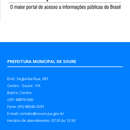
PREFEITURA MUNICIPAL DE SOURE
End.: Segunda Rua, 381
Centro - Soure - PA
Bairro: Centro
CEP: 68870-000
Fone: (91) 98340-2591
E-mail: contato@soure.pa.gov.br
Horário de atendimento: 07:30 às 13:30