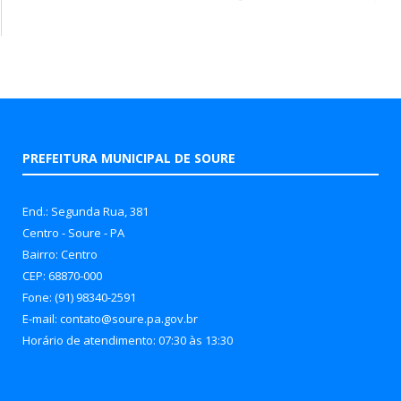
PREFEITURA MUNICIPAL DE SOURE
End.: Segunda Rua, 381
Centro - Soure - PA
Bairro: Centro
CEP: 68870-000
Fone: (91) 98340-2591
E-mail: contato@soure.pa.gov.br
Horário de atendimento: 07:30 às 13:30