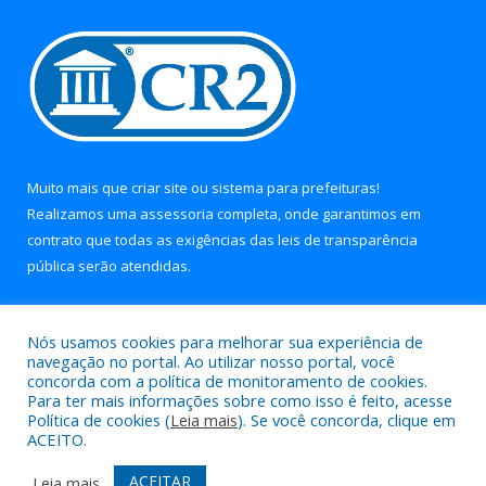
Muito mais que
criar site
ou
sistema para prefeituras
!
Realizamos uma
assessoria
completa, onde garantimos em
contrato que todas as exigências das
leis de transparência
pública
serão atendidas.
Conheça o
PNTP
e o
Radar da Transparência Pública
Nós usamos cookies para melhorar sua experiência de
navegação no portal. Ao utilizar nosso portal, você
concorda com a política de monitoramento de cookies.
Para ter mais informações sobre como isso é feito, acesse
Política de cookies (
Leia mais
). Se você concorda, clique em
Todos os direitos reservados a Prefeitura Municipal de Soure.
ACEITO.
Mapa do Site
Acessar Área Administrativa
ACEITAR
Leia mais