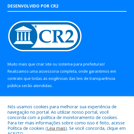
DESENVOLVIDO POR CR2
Muito mais que
criar site
ou
sistema para prefeituras
!
Realizamos uma
assessoria
completa, onde garantimos em
contrato que todas as exigências das
leis de transparência
pública
serão atendidas.
Conheça o
PNTP
e o
Radar da Transparência Pública
Nós usamos cookies para melhorar sua experiência de
navegação no portal. Ao utilizar nosso portal, você
concorda com a política de monitoramento de cookies.
Para ter mais informações sobre como isso é feito, acesse
Política de cookies (
Leia mais
). Se você concorda, clique em
Todos os direitos reservados a Prefeitura Municipal de Soure.
ACEITO.