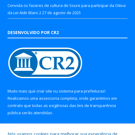
Convida os fazeres de cultura de Soure para participar da Oitiva
da Lei Aldir Blanc 2
27 de agosto de 2025
DESENVOLVIDO POR CR2
Muito mais que
criar site
ou
sistema para prefeituras
!
Realizamos uma
assessoria
completa, onde garantimos em
contrato que todas as exigências das
leis de transparência
pública
serão atendidas.
Conheça o
PNTP
e o
Radar da Transparência Pública
Nós usamos cookies para melhorar sua experiência de