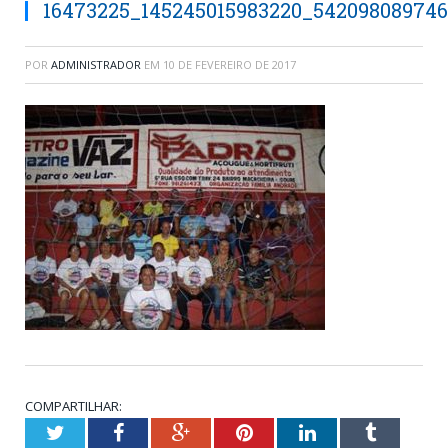
16473225_145245015983220_54209808974
POR
ADMINISTRADOR
EM
10 DE FEVEREIRO DE 2017
COMPARTILHAR:
Twitter
Facebook
Google+
Pinterest
LinkedIn
Tumblr