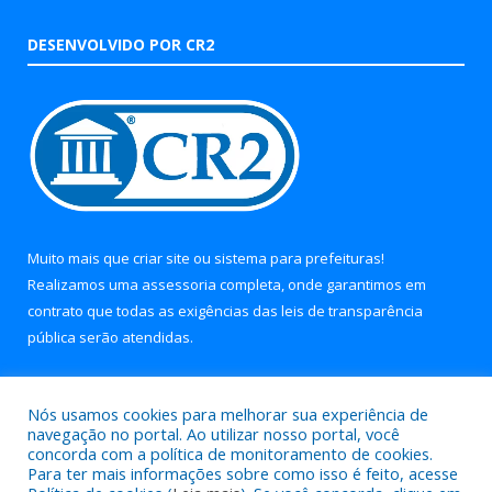
DESENVOLVIDO POR CR2
Muito mais que
criar site
ou
sistema para prefeituras
!
Realizamos uma
assessoria
completa, onde garantimos em
contrato que todas as exigências das
leis de transparência
pública
serão atendidas.
Conheça o
PNTP
e o
Radar da Transparência Pública
Nós usamos cookies para melhorar sua experiência de
navegação no portal. Ao utilizar nosso portal, você
concorda com a política de monitoramento de cookies.
Para ter mais informações sobre como isso é feito, acesse