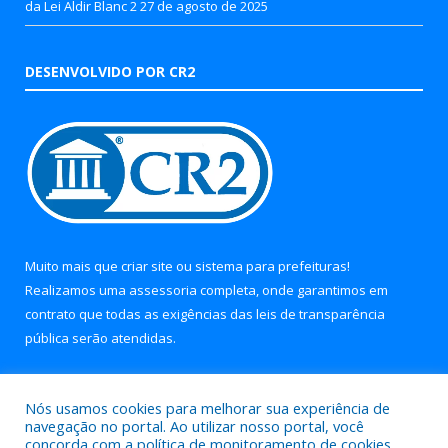
da Lei Aldir Blanc 2
27 de agosto de 2025
DESENVOLVIDO POR CR2
Muito mais que
criar site
ou
sistema para prefeituras
!
Realizamos uma
assessoria
completa, onde garantimos em
contrato que todas as exigências das
leis de transparência
pública
serão atendidas.
Conheça o
PNTP
e o
Radar da Transparência Pública
Nós usamos cookies para melhorar sua experiência de
navegação no portal. Ao utilizar nosso portal, você
concorda com a política de monitoramento de cookies.