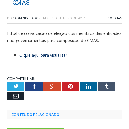
CMAS
POR
ADMINISTRADOR
EM
20 DE OUTUBRO DE 2017
NOTÍCIAS
Edital de convocação de eleição dos membros das entidades
não-governamentais para composição do CMAS.
Clique aqui para visualizar
COMPARTILHAR:
Twitter
Facebook
Google+
Pinterest
LinkedIn
Tumblr
Email
CONTEÚDO RELACIONADO