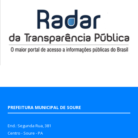
PREFEITURA MUNICIPAL DE SOURE
End.: Segunda Rua, 381
Centro - Soure - PA