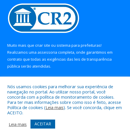
Muito mais que
criar site
ou
sistema para prefeituras
!
Realizamos uma
assessoria
completa, onde garantimos em
contrato que todas as exigências das
leis de transparência
pública
serão atendidas.
Conheça o
PNTP
e o
Radar da Transparência Pública
Nós usamos cookies para melhorar sua experiência de
navegação no portal. Ao utilizar nosso portal, você
concorda com a política de monitoramento de cookies.
Para ter mais informações sobre como isso é feito, acesse
Política de cookies (
Leia mais
). Se você concorda, clique em
Todos os direitos reservados a Prefeitura Municipal de Soure.
ACEITO.
Mapa do Site
Acessar Área Administrativa
ACEITAR
Leia mais
Acessar Webmail