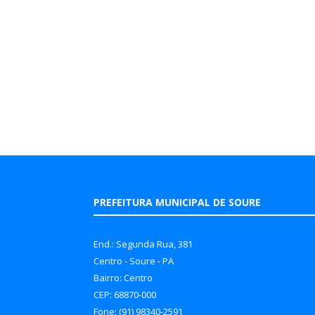
PREFEITURA MUNICIPAL DE SOURE
End.: Segunda Rua, 381
Centro - Soure - PA
Bairro: Centro
CEP: 68870-000
Fone: (91) 98340-2591