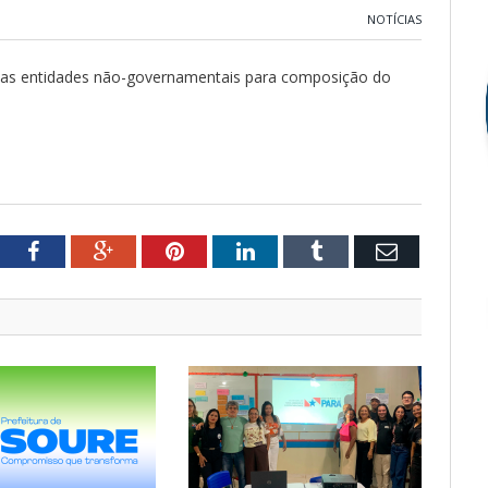
NOTÍCIAS
das entidades não-governamentais para composição do
tter
Facebook
Google+
Pinterest
LinkedIn
Tumblr
Email