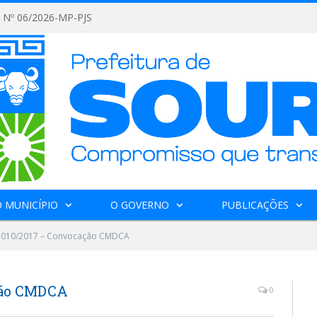
Nº 06/2026-MP-PJS
 MUNICÍPIO
O GOVERNO
PUBLICAÇÕES
Nº 010/2017 – Convocação CMDCA
ação CMDCA
0