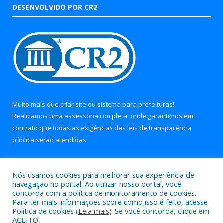
DESENVOLVIDO POR CR2
Muito mais que
criar site
ou
sistema para prefeituras
!
Realizamos uma
assessoria
completa, onde garantimos em
contrato que todas as exigências das
leis de transparência
pública
serão atendidas.
Conheça o
PNTP
e o
Radar da Transparência Pública
Nós usamos cookies para melhorar sua experiência de
navegação no portal. Ao utilizar nosso portal, você
concorda com a política de monitoramento de cookies.
Para ter mais informações sobre como isso é feito, acesse
Política de cookies (
Leia mais
). Se você concorda, clique em
Todos os direitos reservados a Prefeitura Municipal de Soure.
ACEITO.