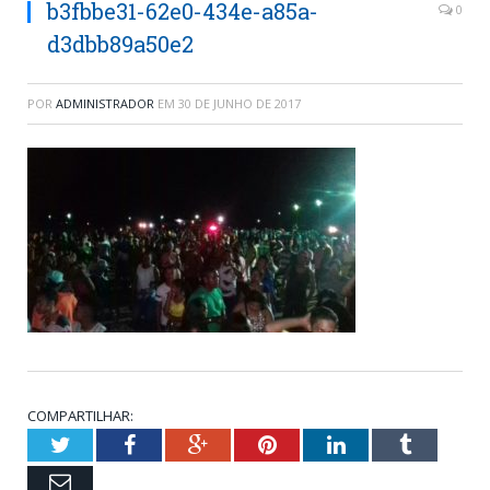
b3fbbe31-62e0-434e-a85a-
0
d3dbb89a50e2
POR
ADMINISTRADOR
EM
30 DE JUNHO DE 2017
COMPARTILHAR:
Twitter
Facebook
Google+
Pinterest
LinkedIn
Tumblr
Email