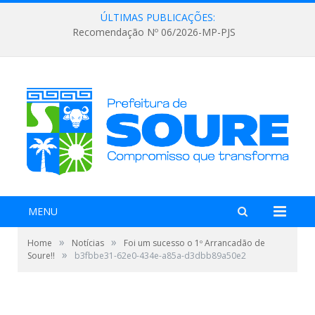
ÚLTIMAS PUBLICAÇÕES:
Recomendação Nº 06/2026-MP-PJS
MENU
»
»
Home
Notícias
Foi um sucesso o 1º Arrancadão de
»
Soure!!
b3fbbe31-62e0-434e-a85a-d3dbb89a50e2