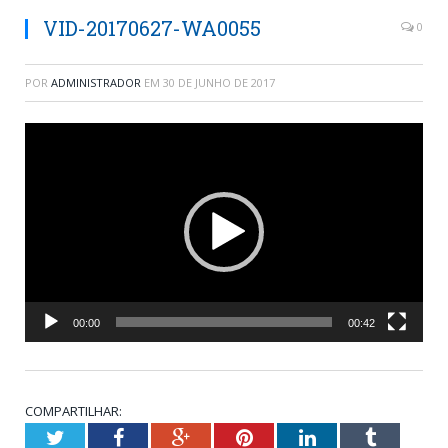
VID-20170627-WA0055
0
POR
ADMINISTRADOR
EM
30 DE JUNHO DE 2017
Tocador
de
vídeo
00:00
00:42
COMPARTILHAR:
Twitter
Facebook
Google+
Pinterest
LinkedIn
Tumblr