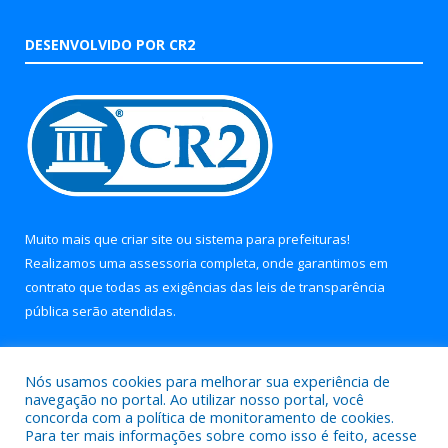
DESENVOLVIDO POR CR2
Muito mais que
criar site
ou
sistema para prefeituras
!
Realizamos uma
assessoria
completa, onde garantimos em
contrato que todas as exigências das
leis de transparência
pública
serão atendidas.
Conheça o
PNTP
e o
Radar da Transparência Pública
Nós usamos cookies para melhorar sua experiência de
navegação no portal. Ao utilizar nosso portal, você
concorda com a política de monitoramento de cookies.
Para ter mais informações sobre como isso é feito, acesse