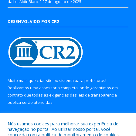
da Lei Aldir Blanc 2
27 de agosto de 2025
DESENVOLVIDO POR CR2
Muito mais que
criar site
ou
sistema para prefeituras
!
Realizamos uma
assessoria
completa, onde garantimos em
contrato que todas as exigências das
leis de transparência
pública
serão atendidas.
Conheça o
PNTP
e o
Radar da Transparência Pública
Nós usamos cookies para melhorar sua experiência de
navegação no portal. Ao utilizar nosso portal, você
concorda com a política de monitoramento de cookies.