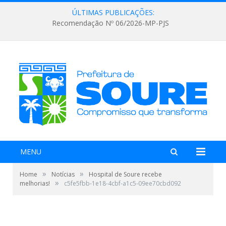
ÚLTIMAS PUBLICAÇÕES:
Recomendação Nº 06/2026-MP-PJS
MENU
»
»
Home
Notícias
Hospital de Soure recebe
»
melhorias!
c5fe5fbb-1e18-4cbf-a1c5-09ee70cbd092