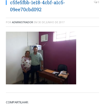
c5fe5fbb-1e18-4cbf-a1c5-
0
09ee70cbd092
POR
ADMINISTRADOR
EM
30 DE JUNHO DE 2017
COMPARTILHAR: