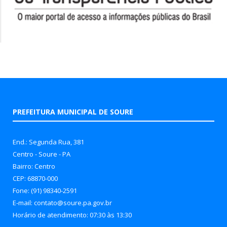
PREFEITURA MUNICIPAL DE SOURE
End.: Segunda Rua, 381
Centro - Soure - PA
Bairro: Centro
CEP: 68870-000
Fone: (91) 98340-2591
E-mail: contato@soure.pa.gov.br
Horário de atendimento: 07:30 às 13:30