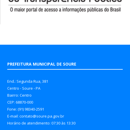
PREFEITURA MUNICIPAL DE SOURE
End.: Segunda Rua, 381
Centro - Soure - PA
Bairro: Centro
CEP: 68870-000
Fone: (91) 98340-2591
E-mail: contato@soure.pa.gov.br
Horário de atendimento: 07:30 às 13:30