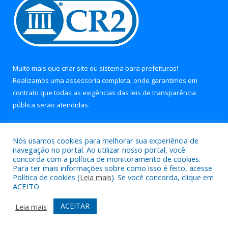
Muito mais que
criar site
ou
sistema para prefeituras
!
Realizamos uma
assessoria
completa, onde garantimos em
contrato que todas as exigências das
leis de transparência
pública
serão atendidas.
Conheça o
PNTP
e o
Radar da Transparência Pública
Nós usamos cookies para melhorar sua experiência de
navegação no portal. Ao utilizar nosso portal, você
concorda com a política de monitoramento de cookies.
Para ter mais informações sobre como isso é feito, acesse
Política de cookies (
Leia mais
). Se você concorda, clique em
Todos os direitos reservados a Prefeitura Municipal de Soure.
ACEITO.
Mapa do Site
Acessar Área Administrativa
ACEITAR
Leia mais
Acessar Webmail