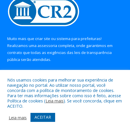
Muito mais que
criar site
ou
sistema para prefeituras
!
Realizamos uma
assessoria
completa, onde garantimos em
contrato que todas as exigências das
leis de transparência
pública
serão atendidas.
Conheça o
PNTP
e o
Radar da Transparência Pública
Nós usamos cookies para melhorar sua experiência de
navegação no portal. Ao utilizar nosso portal, você
concorda com a política de monitoramento de cookies.
Para ter mais informações sobre como isso é feito, acesse
Política de cookies (
Leia mais
). Se você concorda, clique em
Todos os direitos reservados a Prefeitura Municipal de Soure.
ACEITO.
Mapa do Site
Acessar Área Administrativa
ACEITAR
Leia mais
Acessar Webmail