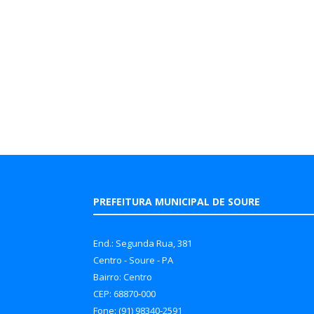
PREFEITURA MUNICIPAL DE SOURE
End.: Segunda Rua, 381
Centro - Soure - PA
Bairro: Centro
CEP: 68870-000
Fone: (91) 98340-2591