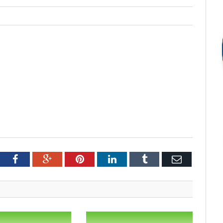
tter
Facebook
Google+
Pinterest
LinkedIn
Tumblr
Email