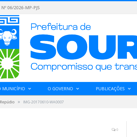
Nº 06/2026-MP-PJS
 MUNICÍPIO
O GOVERNO
PUBLICAÇÕES
»
 Repúdio
IMG-20170610-WA0007
0