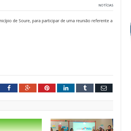
NOTÍCIAS
cípio de Soure, para participar de uma reunião referente a
tter
Facebook
Google+
Pinterest
LinkedIn
Tumblr
Email