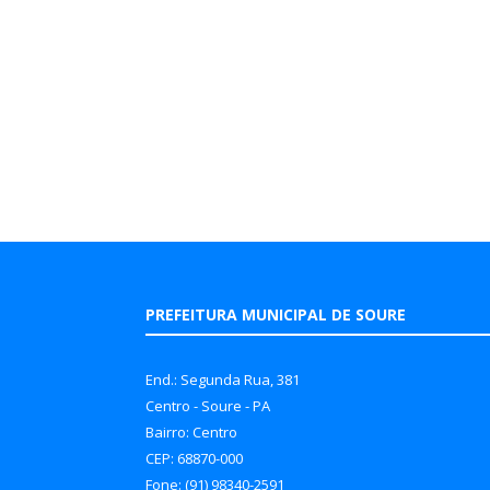
PREFEITURA MUNICIPAL DE SOURE
End.: Segunda Rua, 381
Centro - Soure - PA
Bairro: Centro
CEP: 68870-000
Fone: (91) 98340-2591