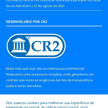
Convida os fazeres de cultura de Soure para participar da Oitiva
da Lei Aldir Blanc 2
27 de agosto de 2025
DESENVOLVIDO POR CR2
Muito mais que
criar site
ou
sistema para prefeituras
!
Realizamos uma
assessoria
completa, onde garantimos em
contrato que todas as exigências das
leis de transparência
pública
serão atendidas.
Conheça o
PNTP
e o
Radar da Transparência Pública
Nós usamos cookies para melhorar sua experiência de
navegação no portal. Ao utilizar nosso portal, você