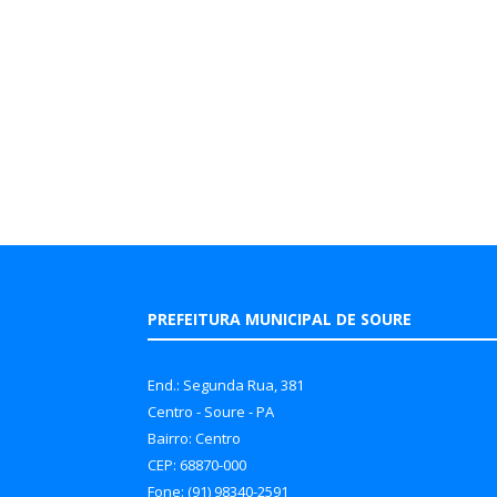
PREFEITURA MUNICIPAL DE SOURE
End.: Segunda Rua, 381
Centro - Soure - PA
Bairro: Centro
CEP: 68870-000
Fone: (91) 98340-2591