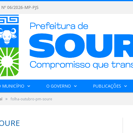
Nº 06/2026-MP-PJS
 MUNICÍPIO
O GOVERNO
PUBLICAÇÕES
»
al
folha-outubro-pm-soure
SOURE