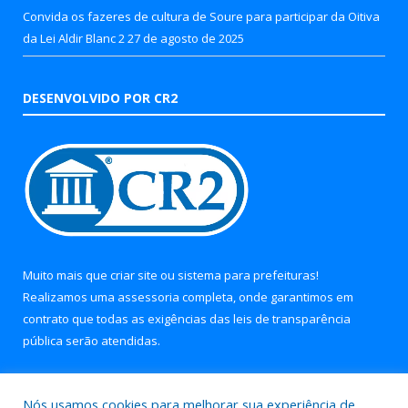
Convida os fazeres de cultura de Soure para participar da Oitiva
da Lei Aldir Blanc 2
27 de agosto de 2025
DESENVOLVIDO POR CR2
Muito mais que
criar site
ou
sistema para prefeituras
!
Realizamos uma
assessoria
completa, onde garantimos em
contrato que todas as exigências das
leis de transparência
pública
serão atendidas.
Conheça o
PNTP
e o
Radar da Transparência Pública
Nós usamos cookies para melhorar sua experiência de