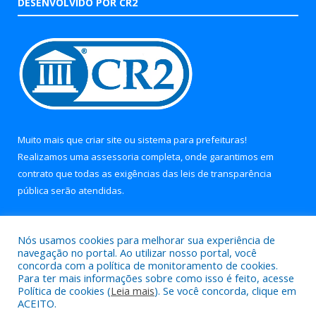
DESENVOLVIDO POR CR2
Muito mais que
criar site
ou
sistema para prefeituras
!
Realizamos uma
assessoria
completa, onde garantimos em
contrato que todas as exigências das
leis de transparência
pública
serão atendidas.
Conheça o
PNTP
e o
Radar da Transparência Pública
Nós usamos cookies para melhorar sua experiência de
navegação no portal. Ao utilizar nosso portal, você
concorda com a política de monitoramento de cookies.
Para ter mais informações sobre como isso é feito, acesse
Política de cookies (
Leia mais
). Se você concorda, clique em
Todos os direitos reservados a Prefeitura Municipal de Soure.
ACEITO.