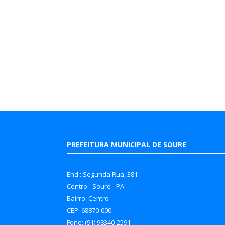
PREFEITURA MUNICIPAL DE SOURE
End.: Segunda Rua, 381
Centro - Soure - PA
Bairro: Centro
CEP: 68870-000
Fone: (91) 98340-2591