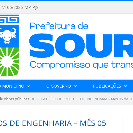
Nº 06/2026-MP-PJS
 MUNICÍPIO
O GOVERNO
PUBLICAÇÕES
»
de obras públicas
RELATÓRIO DE PROJETOS DE ENGENHARIA – Mês 05 de 2
OS DE ENGENHARIA – MÊS 05