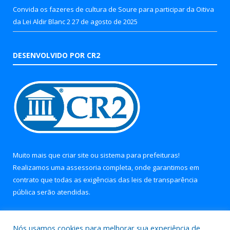
Convida os fazeres de cultura de Soure para participar da Oitiva
da Lei Aldir Blanc 2
27 de agosto de 2025
DESENVOLVIDO POR CR2
Muito mais que
criar site
ou
sistema para prefeituras
!
Realizamos uma
assessoria
completa, onde garantimos em
contrato que todas as exigências das
leis de transparência
pública
serão atendidas.
Conheça o
PNTP
e o
Radar da Transparência Pública
Nós usamos cookies para melhorar sua experiência de