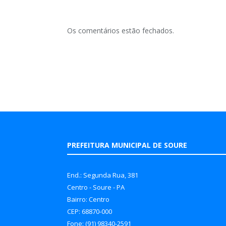
Os comentários estão fechados.
PREFEITURA MUNICIPAL DE SOURE
End.: Segunda Rua, 381
Centro - Soure - PA
Bairro: Centro
CEP: 68870-000
Fone: (91) 98340-2591