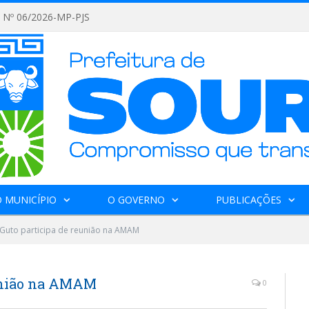
Nº 06/2026-MP-PJS
 MUNICÍPIO
O GOVERNO
PUBLICAÇÕES
 Guto participa de reunião na AMAM
eunião na AMAM
0