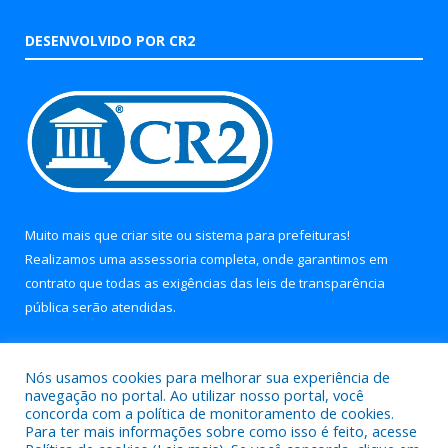
DESENVOLVIDO POR CR2
Muito mais que
criar site
ou
sistema para prefeituras
!
Realizamos uma
assessoria
completa, onde garantimos em
contrato que todas as exigências das
leis de transparência
pública
serão atendidas.
Conheça o
PNTP
e o
Radar da Transparência Pública
Nós usamos cookies para melhorar sua experiência de
navegação no portal. Ao utilizar nosso portal, você
concorda com a política de monitoramento de cookies.
Para ter mais informações sobre como isso é feito, acesse