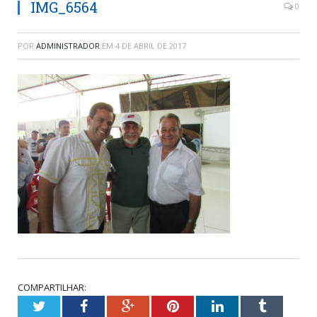
IMG_6564
0
POR
ADMINISTRADOR
EM
4 DE ABRIL DE 2017
COMPARTILHAR:
Twitter
Facebook
Google+
Pinterest
LinkedIn
Tumblr