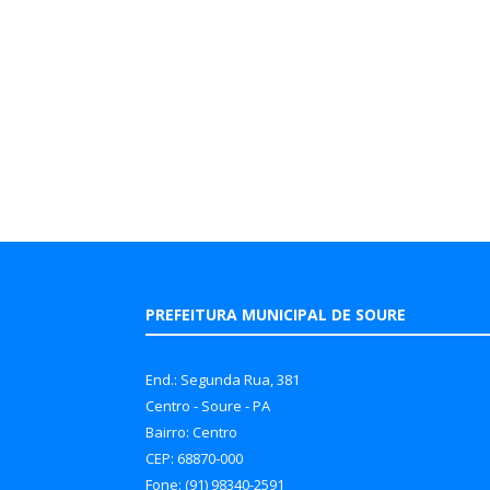
PREFEITURA MUNICIPAL DE SOURE
End.: Segunda Rua, 381
Centro - Soure - PA
Bairro: Centro
CEP: 68870-000
Fone: (91) 98340-2591