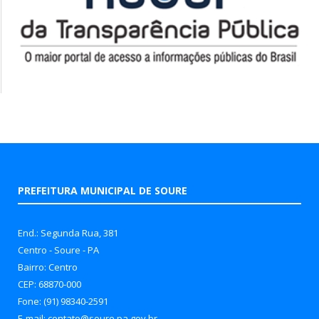
PREFEITURA MUNICIPAL DE SOURE
End.: Segunda Rua, 381
Centro - Soure - PA
Bairro: Centro
CEP: 68870-000
Fone: (91) 98340-2591
E-mail: contato@soure.pa.gov.br