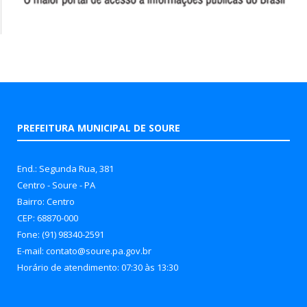
PREFEITURA MUNICIPAL DE SOURE
End.: Segunda Rua, 381
Centro - Soure - PA
Bairro: Centro
CEP: 68870-000
Fone: (91) 98340-2591
E-mail: contato@soure.pa.gov.br
Horário de atendimento: 07:30 às 13:30