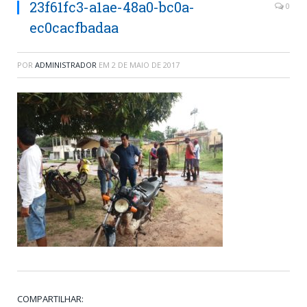
23f61fc3-a1ae-48a0-bc0a-
0
ec0cacfbadaa
POR
ADMINISTRADOR
EM
2 DE MAIO DE 2017
COMPARTILHAR: