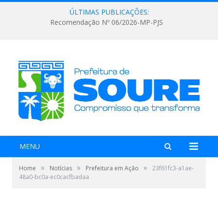
ÚLTIMAS PUBLICAÇÕES:
Recomendação Nº 06/2026-MP-PJS
MENU
»
»
»
Home
Notícias
Prefeitura em Ação
23f61fc3-a1ae-
48a0-bc0a-ec0cacfbadaa