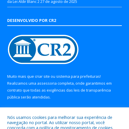
da Lei Aldir Blanc 2
27 de agosto de 2025
DESENVOLVIDO POR CR2
Muito mais que
criar site
ou
sistema para prefeituras
!
Realizamos uma
assessoria
completa, onde garantimos em
contrato que todas as exigências das
leis de transparência
pública
serão atendidas.
Conheça o
PNTP
e o
Radar da Transparência Pública
Nós usamos cookies para melhorar sua experiência de
navegação no portal. Ao utilizar nosso portal, você
concorda com a política de monitoramento de cookies.