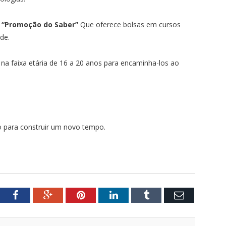
r “Promoção do Saber”
Que oferece bolsas em cursos
de.
 na faixa etária de 16 a 20 anos para encaminha-los ao
do para construir um novo tempo.
tter
Facebook
Google+
Pinterest
LinkedIn
Tumblr
Email