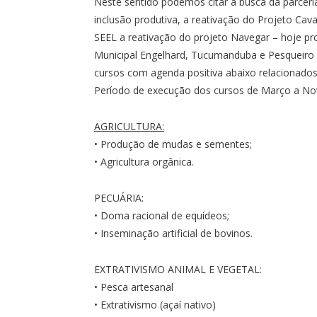
Neste sentido podemos citar a busca da parcer
inclusão produtiva, a reativação do Projeto Cava
SEEL a reativação do projeto Navegar – hoje pro
Municipal Engelhard, Tucumanduba e Pesqueiro 
cursos com agenda positiva abaixo relacionados
Período de execução dos cursos de Março a N
AGRICULTURA:
• Produção de mudas e sementes;
• Agricultura orgânica.
PECUÁRIA:
• Doma racional de equídeos;
• Inseminação artificial de bovinos.
EXTRATIVISMO ANIMAL E VEGETAL:
• Pesca artesanal
• Extrativismo (açaí nativo)