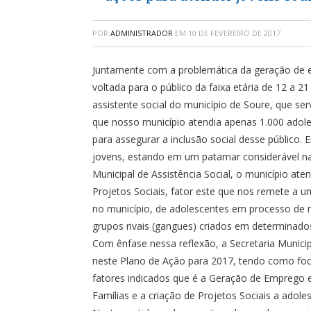
POR
ADMINISTRADOR
EM
10 DE FEVEREIRO DE 2017
Juntamente com a problemática da geração de em
voltada para o público da faixa etária de 12 a
assistente social do município de Soure, que s
que nosso município atendia apenas 1.000 adole
para assegurar a inclusão social desse público.
jovens, estando em um patamar considerável na
Municipal de Assistência Social, o município a
Projetos Sociais, fator este que nos remete a u
no município, de adolescentes em processo de r
grupos rivais (gangues) criados em determinados
Com ênfase nessa reflexão, a Secretaria Municip
neste Plano de Ação para 2017, tendo como foco 
fatores indicados que é a Geração de Emprego e
Famílias e a criação de Projetos Sociais a adole