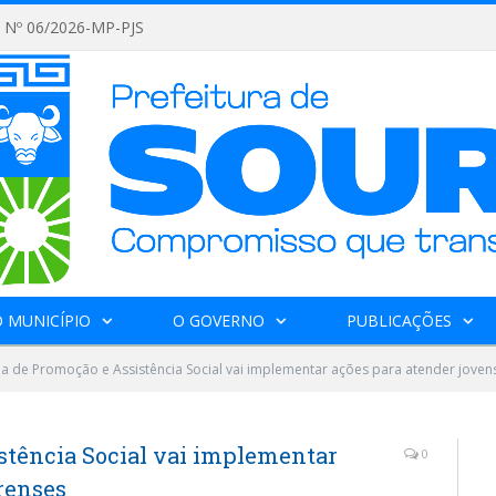
Nº 06/2026-MP-PJS
 MUNICÍPIO
O GOVERNO
PUBLICAÇÕES
ia de Promoção e Assistência Social vai implementar ações para atender joven
stência Social vai implementar
0
renses