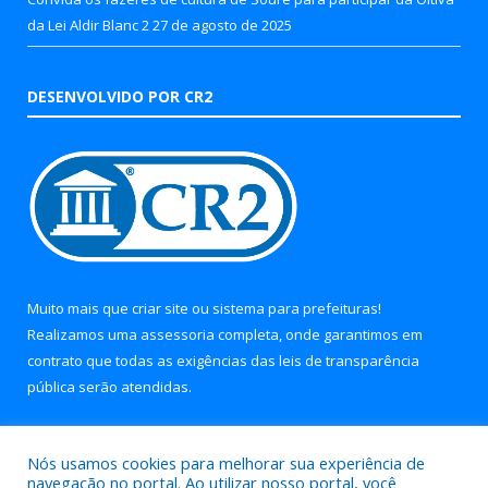
da Lei Aldir Blanc 2
27 de agosto de 2025
DESENVOLVIDO POR CR2
Muito mais que
criar site
ou
sistema para prefeituras
!
Realizamos uma
assessoria
completa, onde garantimos em
contrato que todas as exigências das
leis de transparência
pública
serão atendidas.
Conheça o
PNTP
e o
Radar da Transparência Pública
Nós usamos cookies para melhorar sua experiência de
navegação no portal. Ao utilizar nosso portal, você