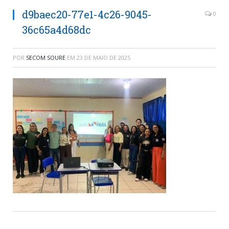
d9baec20-77e1-4c26-9045-
0
36c65a4d68dc
POR
SECOM SOURE
EM
23 DE MAIO DE 2025