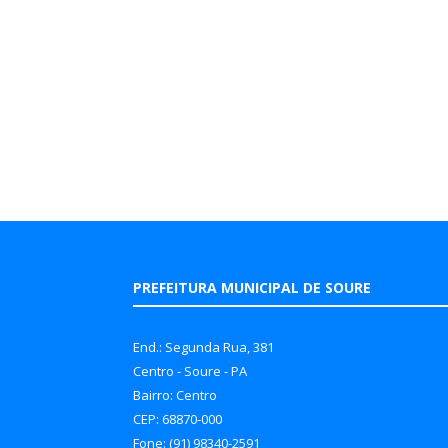
PREFEITURA MUNICIPAL DE SOURE
End.: Segunda Rua, 381
Centro - Soure - PA
Bairro: Centro
CEP: 68870-000
Fone: (91) 98340-2591