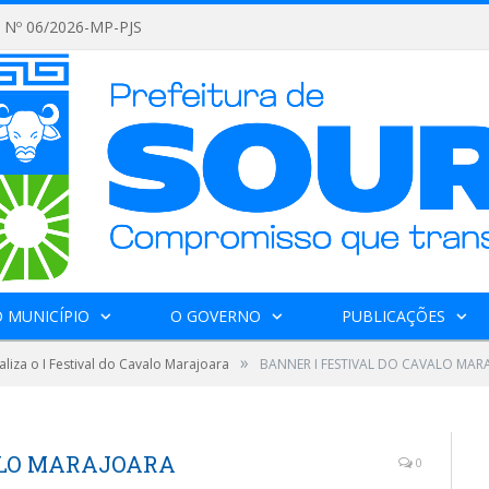
Nº 06/2026-MP-PJS
 MUNICÍPIO
O GOVERNO
PUBLICAÇÕES
»
aliza o I Festival do Cavalo Marajoara
BANNER I FESTIVAL DO CAVALO MAR
VALO MARAJOARA
0